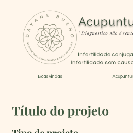
Acupuntu
" Diagnostico não é sent
Infertilidade conjuga
Infertilidade sem causa
Boas vindas
Acupuntura 
Título do projeto
Tipo de projeto