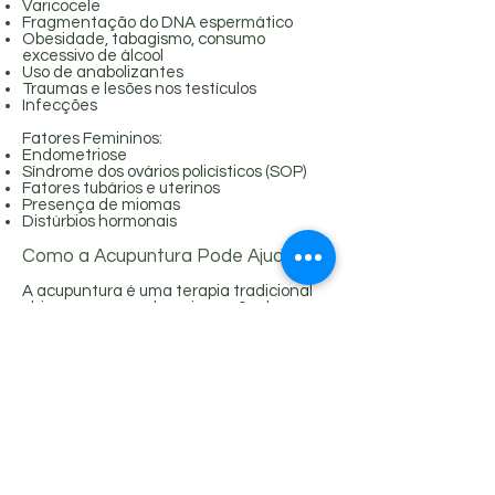
Varicocele
Fragmentação do DNA espermático
Obesidade, tabagismo, consumo
excessivo de álcool
Uso de anabolizantes
Traumas e lesões nos testículos
Infecções
Fatores Femininos:
Endometriose
Síndrome dos ovários policísticos (SOP)
Fatores tubários e uterinos
Presença de miomas
Distúrbios hormonais
Como a Acupuntura Pode Ajudar?
A acupuntura é uma terapia tradicional
chinesa que envolve a inserção de
agulhas em pontos específicos do corpo.
Esta prática tem sido cada vez mais
reconhecida como uma abordagem
eficaz para melhorar a fertilidade, tanto
masculina quanto feminina. Aqui estão
alguns dos benefícios que a acupuntura
pode oferecer:
Equilíbrio Hormonal: A acupuntura pode
ajudar a regular os hormônios,
contribuindo para a saúde reprodutiva.