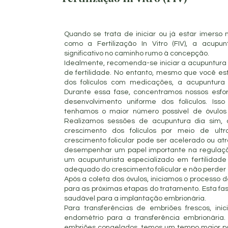
Quando se trata de iniciar ou já estar imerso 
como a Fertilização In Vitro (FIV), a acu
significativo no caminho rumo à concepção.
Idealmente, recomenda-se iniciar a acupuntura
de fertilidade. No entanto, mesmo que você est
dos folículos com medicações, a acupuntura
Durante essa fase, concentramos nossos esfo
desenvolvimento uniforme dos folículos. Is
tenhamos o maior número possível de óvulos 
Realizamos sessões de acupuntura dia sim,
crescimento dos folículos por meio de ultr
crescimento folicular pode ser acelerado ou at
desempenhar um papel importante na regulação
um acupunturista especializado em fertilida
adequado do crescimento folicular e não perder
Após a coleta dos óvulos, iniciamos o processo 
para as próximas etapas do tratamento. Esta fa
saudável para a implantação embrionária.
Para transferências de embriões frescos, in
endométrio para a transferência embrionária
embriões congelados, temos um tempo maior pa