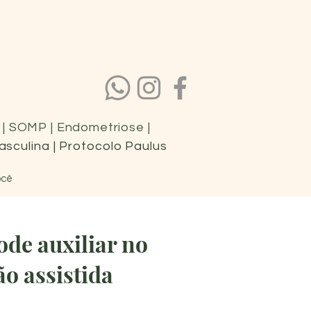
na | SOMP | Endometriose |
masculina | Protocolo Paulus
ocê
de auxiliar no
o assistida