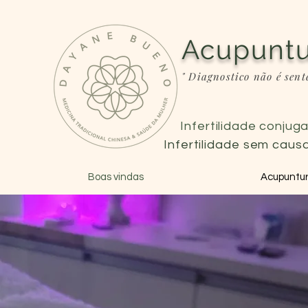
Acupuntu
" Diagnostico não é sent
Infertilidade conjuga
Infertilidade sem causa
Boas vindas
Acupuntura 